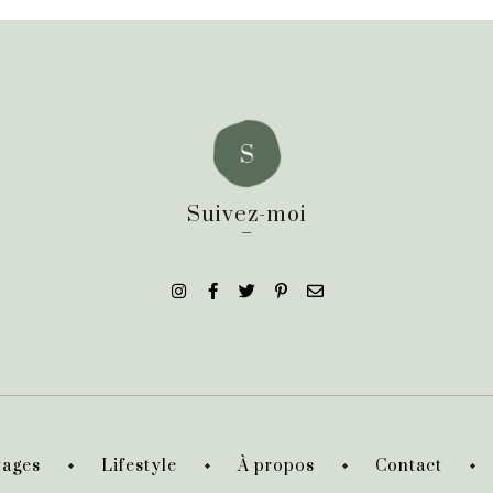
Suivez-moi
_
ages
Lifestyle
À propos
Contact