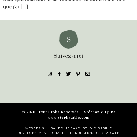
que j’ai […]
Suivez-moi
_
© 2020- Tout Droits Réservés – Stéphanie Iguna
www.stephatable.com
WEBDESIGN : SANDRINE SAADI
STUDIO BASILIC
DÉVELOPPEMENT : CHARLES-HENRI BERNARD
REVOWEB