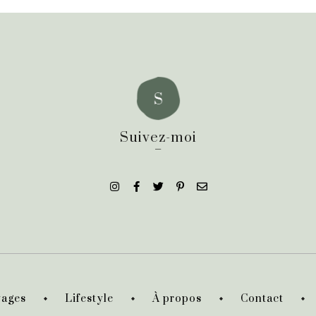
Suivez-moi
_
ages
Lifestyle
À propos
Contact