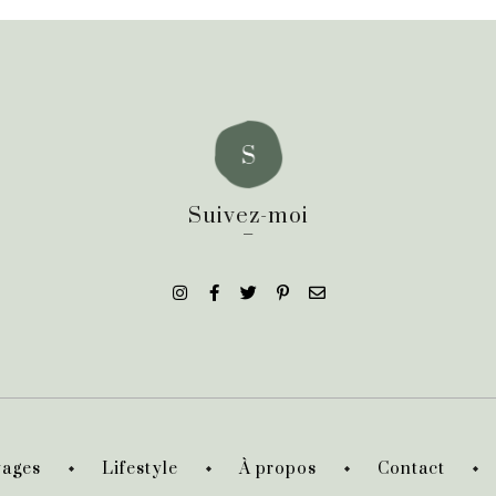
Suivez-moi
_
ages
Lifestyle
À propos
Contact