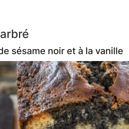
arbré
e sésame noir et à la vanille