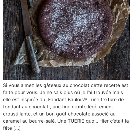
Si vous aimez les gâteaux au chocolat cette recette est
faite pour vous. Je ne sais plus où je l’ai trouvée mais
elle est inspirée du Fondant Baulois® : une texture de
fondant au chocolat , une fine croute légèrement
croustillante, et un bon goût chocolaté associé au
caramel au beurre-salé. Une TUERIE quoi.. Hier c’était la
fête […]