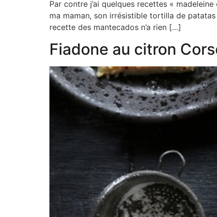
Par contre j’ai quelques recettes « madelein
ma maman, son irrésistible tortilla de patata
recette des mantecados n’a rien […]
Fiadone au citron Cors