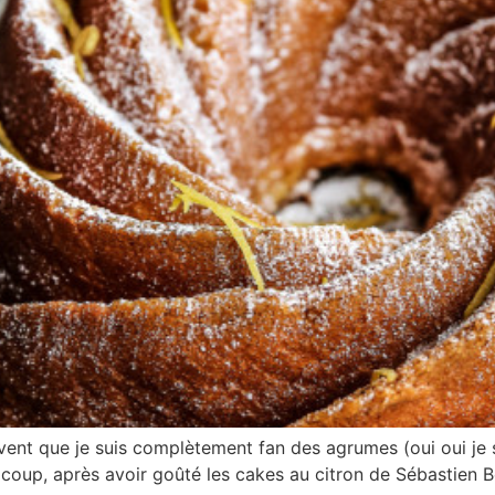
t que je suis complètement fan des agrumes (oui oui je sa
oup, après avoir goûté les cakes au citron de Sébastien Boui