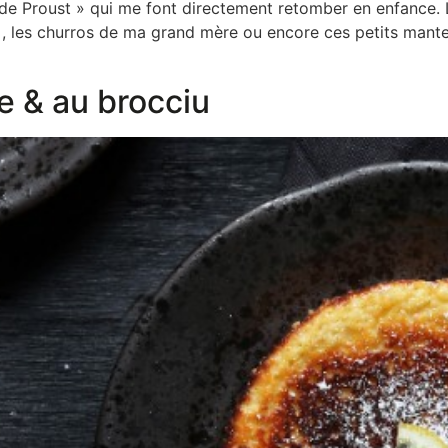
e de Proust » qui me font directement retomber en enfance
s , les churros de ma grand mère ou encore ces petits mantec
e & au brocciu