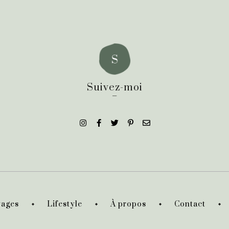
Suivez-moi
_
ages
Lifestyle
À propos
Contact