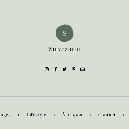
Suivez-moi
_
ages
Lifestyle
À propos
Contact