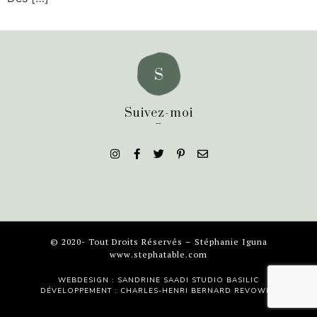
Suivez-moi
_
© 2020- Tout Droits Réservés – Stéphanie Iguna
www.stephatable.com
WEBDESIGN : SANDRINE SAADI
STUDIO BASILIC
DÉVELOPPEMENT : CHARLES-HENRI BERNARD
REVOWEB