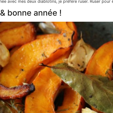
née avec mes deux diablotins, je préfère ruser. Ruser pour ê
r & bonne année !