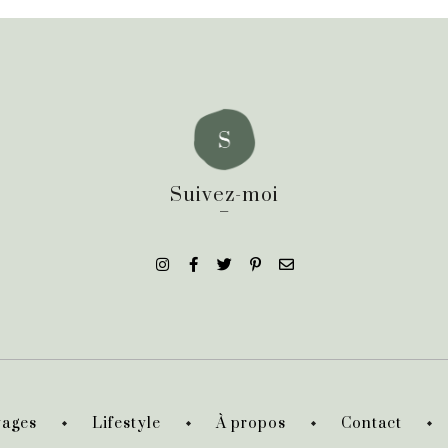
Suivez-moi
_
ages
Lifestyle
À propos
Contact