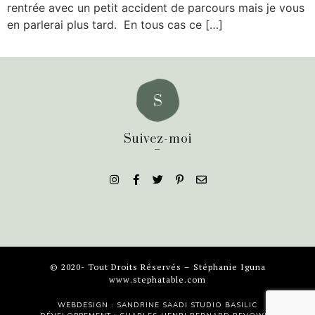
rentrée avec un petit accident de parcours mais je vous
en parlerai plus tard. En tous cas ce […]
Suivez-moi
_
© 2020- Tout Droits Réservés – Stéphanie Iguna
www.stephatable.com
WEBDESIGN : SANDRINE SAADI
STUDIO BASILIC