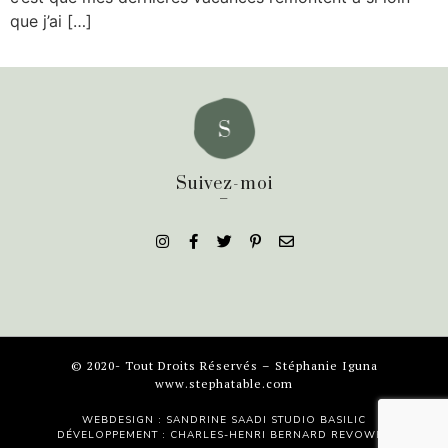
que j’ai […]
Suivez-moi
_
© 2020- Tout Droits Réservés – Stéphanie Iguna
www.stephatable.com
WEBDESIGN : SANDRINE SAADI
STUDIO BASILIC
DÉVELOPPEMENT : CHARLES-HENRI BERNARD
REVOWEB