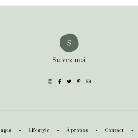
Suivez-moi
_
ages
Lifestyle
À propos
Contact