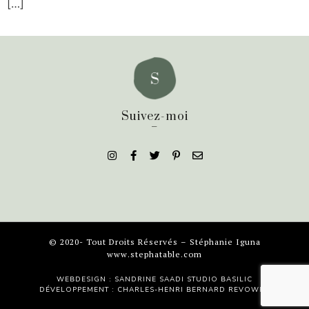
[…]
Suivez-moi
_
© 2020- Tout Droits Réservés – Stéphanie Iguna
www.stephatable.com
WEBDESIGN : SANDRINE SAADI
STUDIO BASILIC
DÉVELOPPEMENT : CHARLES-HENRI BERNARD
REVOWEB