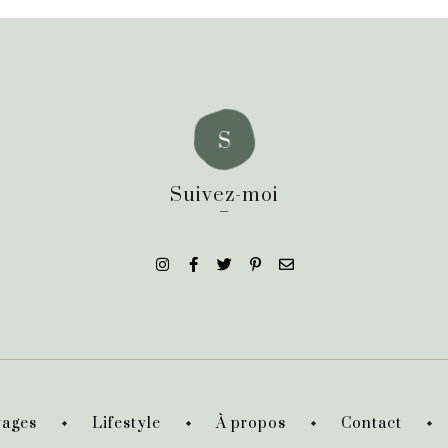
Suivez-moi
_
ages
Lifestyle
À propos
Contact