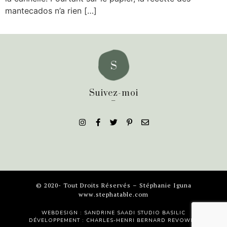
mantecados n’a rien […]
Suivez-moi
_
© 2020- Tout Droits Réservés – Stéphanie Iguna
www.stephatable.com
WEBDESIGN : SANDRINE SAADI
STUDIO BASILIC
DÉVELOPPEMENT : CHARLES-HENRI BERNARD
REVOWEB