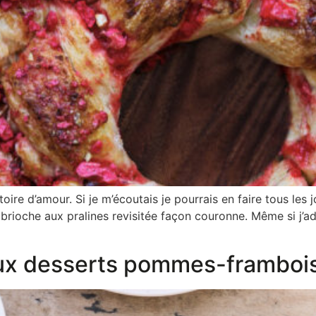
ire d’amour. Si je m’écoutais je pourrais en faire tous les j
rioche aux pralines revisitée façon couronne. Même si j’ador
aux desserts pommes-frambois