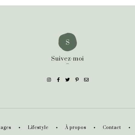
Suivez-moi
_
ages
Lifestyle
À propos
Contact