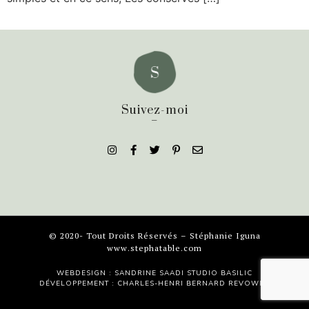
Suivez-moi
_
© 2020- Tout Droits Réservés – Stéphanie Iguna
www.stephatable.com
WEBDESIGN : SANDRINE SAADI
STUDIO BASILIC
DÉVELOPPEMENT : CHARLES-HENRI BERNARD
REVOWEB