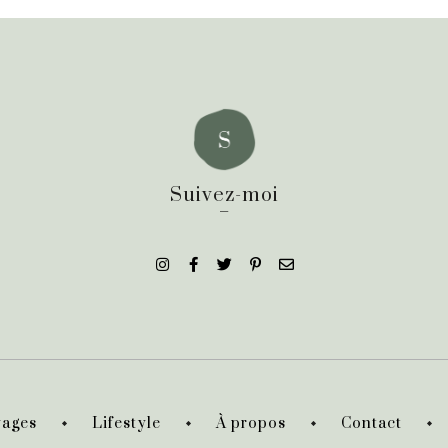
Suivez-moi
_
ages
Lifestyle
À propos
Contact