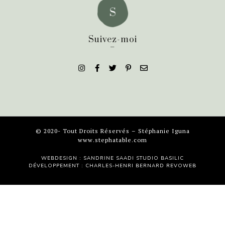
Suivez-moi
_
© 2020- Tout Droits Réservés – Stéphanie Iguna
www.stephatable.com
WEBDESIGN : SANDRINE SAADI
STUDIO BASILIC
DÉVELOPPEMENT : CHARLES-HENRI BERNARD
REVOWEB