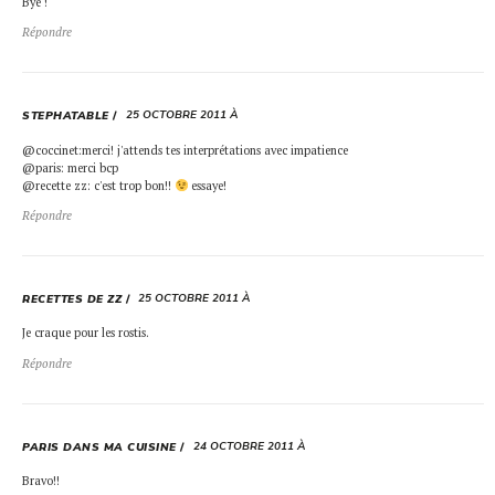
Bye !
Répondre
25 OCTOBRE 2011 À
STEPHATABLE
@coccinet:merci! j'attends tes interprétations avec impatience
@paris: merci bcp
@recette zz: c'est trop bon!!
essaye!
Répondre
25 OCTOBRE 2011 À
RECETTES DE ZZ
Je craque pour les rostis.
Répondre
24 OCTOBRE 2011 À
PARIS DANS MA CUISINE
Bravo!!