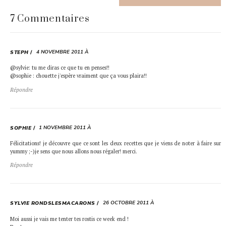
7 Commentaires
4 NOVEMBRE 2011 À
STEPH
@sylvie: tu me diras ce que tu en penses!!
@sophie : chouette j'espère vraiment que ça vous plaira!!
Répondre
1 NOVEMBRE 2011 À
SOPHIE
Félicitations! je découvre que ce sont les deux recettes que je viens de noter à faire sur
yummy ;-)je sens que nous allons nous régaler! merci.
Répondre
26 OCTOBRE 2011 À
SYLVIE RONDSLESMACARONS
Moi aussi je vais me tenter tes rostis ce week end !