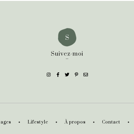
Suivez-moi
_
ages
Lifestyle
À propos
Contact