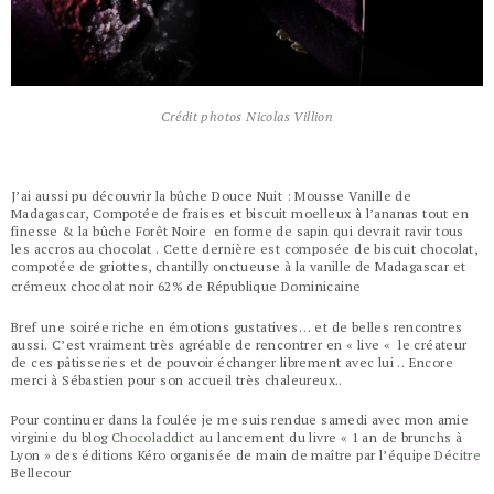
Crédit photos Nicolas Villion
J’ai aussi pu découvrir la bûche Douce Nuit : Mousse Vanille de
Madagascar, Compotée de fraises et biscuit moelleux à l’ananas tout en
finesse & la bûche Forêt Noire en forme de sapin qui devrait ravir tous
les accros au chocolat . Cette dernière est composée de biscuit chocolat,
compotée de griottes, chantilly onctueuse à la vanille de Madagascar et
crémeux chocolat noir 62% de République Dominicaine
Bref une soirée riche en émotions gustatives… et de belles rencontres
aussi. C’est vraiment très agréable de rencontrer en « live « le créateur
de ces pâtisseries et de pouvoir échanger librement avec lui .. Encore
merci à Sébastien pour son accueil très chaleureux..
Pour continuer dans la foulée je me suis rendue samedi avec mon amie
virginie du blog
Chocoladdict
au lancement du livre « 1 an de brunchs à
Lyon » des éditions Kéro organisée de main de maître par l’équipe
Décitre
Bellecour