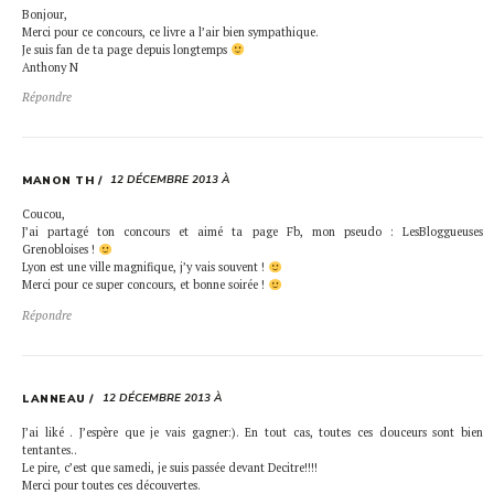
Bonjour,
Merci pour ce concours, ce livre a l’air bien sympathique.
Je suis fan de ta page depuis longtemps
Anthony N
Répondre
12 DÉCEMBRE 2013 À
MANON TH
Coucou,
J’ai partagé ton concours et aimé ta page Fb, mon pseudo : LesBloggueuses
Grenobloises !
Lyon est une ville magnifique, j’y vais souvent !
Merci pour ce super concours, et bonne soirée !
Répondre
12 DÉCEMBRE 2013 À
LANNEAU
J’ai liké . J’espère que je vais gagner:). En tout cas, toutes ces douceurs sont bien
tentantes..
Le pire, c’est que samedi, je suis passée devant Decitre!!!!
Merci pour toutes ces découvertes.