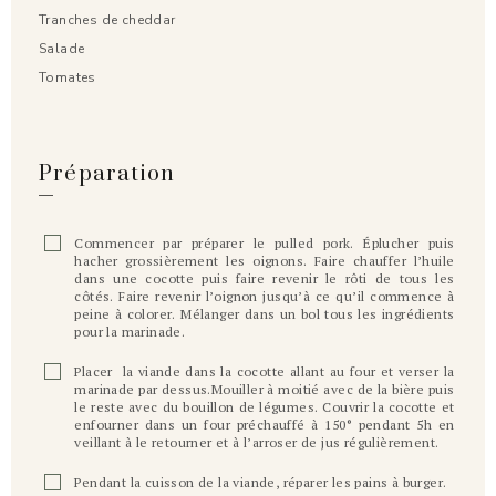
Tranches de cheddar
Salade
Tomates
Préparation
Commencer par préparer le pulled pork. Éplucher puis
hacher grossièrement les oignons. Faire chauffer l’huile
dans une cocotte puis faire revenir le rôti de tous les
côtés. Faire revenir l’oignon jusqu’à ce qu’il commence à
peine à colorer. Mélanger dans un bol tous les ingrédients
pour la marinade.
Placer la viande dans la cocotte allant au four et verser la
marinade par dessus.Mouiller à moitié avec de la bière puis
le reste avec du bouillon de légumes. Couvrir la cocotte et
enfourner dans un four préchauffé à 150° pendant 5h en
veillant à le retourner et à l’arroser de jus régulièrement.
Pendant la cuisson de la viande, réparer les pains à burger.