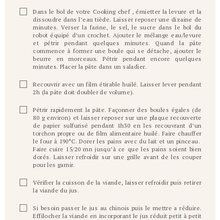
Dans le bol de votre Cooking chef , émietter la levure et la
dissoudre dans l’eau tiède. Laisser reposer une dizaine de
minutes. Verser la farine, le sel, le sucre dans le bol du
robot équipé d’un crochet. Ajouter le mélange eau/levure
et pétrir pendant quelques minutes. Quand la pâte
commence à former une boule qui se détache, ajouter le
beurre en morceaux. Pétrir pendant encore quelques
minutes. Placer la pâte dans un saladier.
Recouvrir avec un film étirable huilé. Laisser lever pendant
2h (la pâte doit doubler de volume).
Pétrir rapidement la pâte. Façonner des boules égales (de
80 g environ) et laisser reposer sur une plaque recouverte
de papier sulfurisé pendant 1h30 en les recouvrant d’un
torchon propre ou de film alimentaire huilé. Faire chauffer
le four à 190°C. Dorer les pains avec du lait et un pinceau.
Faire cuire 15/20 mn jusqu’à ce que les pains soient bien
dorés. Laisser refroidir sur une grille avant de les couper
pour les garnir.
Vérifier la cuisson de la viande, laisser refroidir puis retirer
la viande du jus.
Si besoin passer le jus au chinois puis le mettre a réduire.
Effilocher la viande en incorporant le jus réduit petit à petit