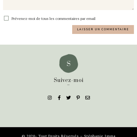
Prévenez-moi de tous les commentaires par email
Suivez-moi
_
© 2020- Tout Droits Réservés – Stéphanie Iguna