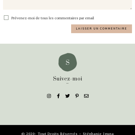
Prévenez-moi de tous les commentaires par email
Suivez-moi
_
© 2020- Tout Droits Réservés – Stéphanie Iguna