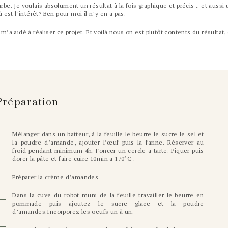
arbe. Je voulais absolument un résultat à la fois graphique et précis .. et aussi
ù est l’intérêt? Ben pour moi il n’y en a pas.
a aidé à réaliser ce projet. Et voilà nous on est plutôt contents du résultat,
Préparation
Mélanger dans un batteur, à la feuille le beurre le sucre le sel et
la poudre d’amande, ajouter l’œuf puis la farine. Réserver au
froid pendant minimum 4h. Foncer un cercle a tarte. Piquer puis
dorer la pâte et faire cuire 10min a 170°C .
Préparer la crème d’amandes.
Dans la cuve du robot muni de la feuille travailler le beurre en
pommade puis ajoutez le sucre glace et la poudre
d’amandes.Incorporez les oeufs un à un.