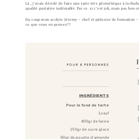
Là , j’avais décidé de faire une tarte très géométrique à la rhub
qualité gustative indéniable. Par ce si c’est joli, mais pas bon o
Du coup mon acolyte Jéremy – chef et pâtissier de formation – m’
ce que vous en pensez??
POUR
6
PERSONNES
INGRÉDIENTS
Pour le fond de tarte
1oeuf
400gr de farine
150gr de sucre glace
60gr de poudre d’amande