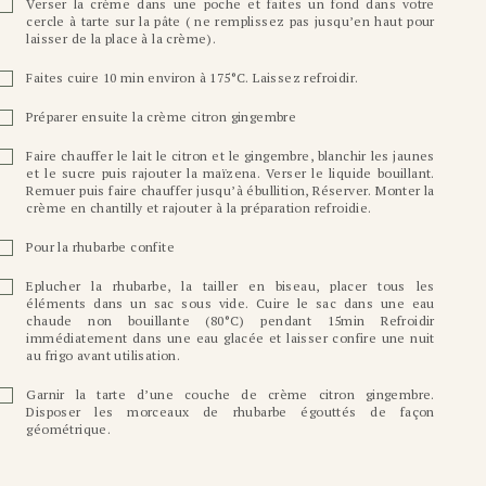
Verser la crème dans une poche et faites un fond dans votre
cercle à tarte sur la pâte ( ne remplissez pas jusqu’en haut pour
laisser de la place à la crème).
Faites cuire 10 min environ à 175°C. Laissez refroidir.
Préparer ensuite la crème citron gingembre
Faire chauffer le lait le citron et le gingembre, blanchir les jaunes
et le sucre puis rajouter la maïzena. Verser le liquide bouillant.
Remuer puis faire chauffer jusqu’à ébullition, Réserver. Monter la
crème en chantilly et rajouter à la préparation refroidie.
Pour la rhubarbe confite
Eplucher la rhubarbe, la tailler en biseau, placer tous les
éléments dans un sac sous vide. Cuire le sac dans une eau
chaude non bouillante (80°C) pendant 15min Refroidir
immédiatement dans une eau glacée et laisser confire une nuit
au frigo avant utilisation.
Garnir la tarte d’une couche de crème citron gingembre.
Disposer les morceaux de rhubarbe égouttés de façon
géométrique.