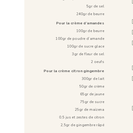
5gr de sel
240gr de beurre
Pour la crème d’amandes
100gr de beurre
100gr de poudre d’amande
100gr de sucre glace
3gr de fleur de sel
2 oeufs
Pour la crème citron gingembre
300gr de lait
50gr de crème
65gr de jaune
75gr de sucre
25gr de maïzena
0,5 jus et zestes de citron
2,5gr de gingembre râpé