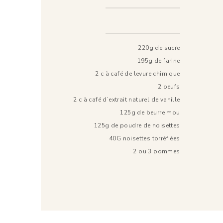
220g de sucre
195g de farine
2 c à café de levure chimique
2 oeufs
2 c à café d’extrait naturel de vanille
125g de beurre mou
125g de poudre de noisettes
40G noisettes torréfiées
2 ou 3 pommes