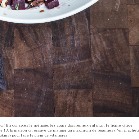
ur! Eh oui après le ménage, les cours donnés aux enfants , le home office ,
rnée ! A la maison on essaye de manger un maximum de légumes (j’en ai achet
ing) pour faire le plein de vitamines.