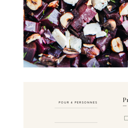
P
POUR
4
PERSONNES