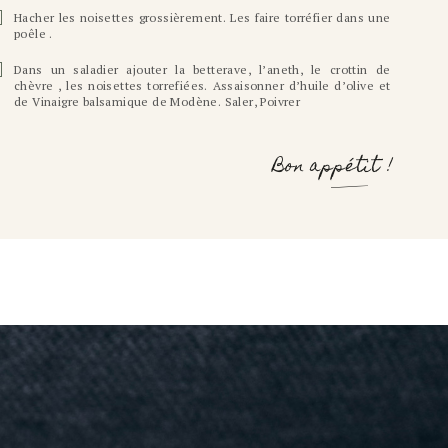
Hacher les noisettes grossièrement. Les faire torréfier dans une
poêle .
Dans un saladier ajouter la betterave, l’aneth, le crottin de
chèvre , les noisettes torrefiées. Assaisonner d’huile d’olive et
de Vinaigre balsamique de Modène. Saler, Poivrer
Bon appétit !