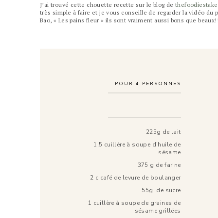
J’ai trouvé cette chouette recette sur le blog de
thefoodiestake
très simple à faire et je vous conseille de regarder la vidéo d
Bao, « Les pains fleur » ils sont vraiment aussi bons que beaux!
POUR
4
PERSONNES
225g de lait
1,5 cuillère à soupe d’huile de
sésame
375 g de farine
2 c café de levure de boulanger
55g de sucre
1 cuillère à soupe de graines de
sésame grillées