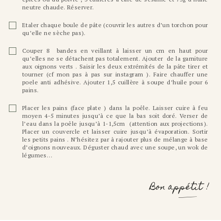
neutre chaude. Réserver.
Etaler chaque boule de pâte (couvrir les autres d’un torchon pour
qu’elle ne sèche pas).
Couper 8 bandes en veillant à laisser un cm en haut pour
qu’elles ne se détachent pas totalement. Ajouter de la garniture
aux oignons verts . Saisir les deux extrémités de la pâte tirer et
tourner (cf mon pas à pas sur instagram ). Faire chauffer une
poele anti adhésive. Ajouter 1,5 cuillère à soupe d’huile pour 6
pains.
Placer les pains (face plate ) dans la poêle. Laisser cuire à feu
moyen 4-5 minutes jusqu’à ce que la bas soit doré. Verser de
l’eau dans la poêle jusqu’à 1-1,5cm (attention aux projections).
Placer un couvercle et laisser cuire jusqu’à évaporation. Sortir
les petits pains . N’hésitez par à rajouter plus de mélange à base
d’oignons nouveaux. Déguster chaud avec une soupe, un wok de
légumes…
Bon appétit !