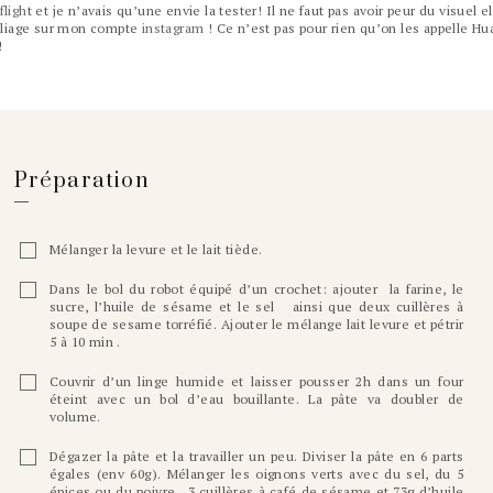
fligh
t et je n’avais qu’une envie la tester! Il ne faut pas avoir peur du visuel el
u pliage sur mon compte
instagram
! Ce n’est pas pour rien qu’on les appelle Hu
!
Préparation
Mélanger la levure et le lait tiède.
Dans le bol du robot équipé d’un crochet: ajouter la farine, le
sucre, l’huile de sésame et le sel ainsi que deux cuillères à
soupe de sesame torréfié. Ajouter le mélange lait levure et pétrir
5 à 10 min .
Couvrir d’un linge humide et laisser pousser 2h dans un four
éteint avec un bol d’eau bouillante. La pâte va doubler de
volume.
Dégazer la pâte et la travailler un peu. Diviser la pâte en 6 parts
égales (env 60g). Mélanger les oignons verts avec du sel, du 5
épices ou du poivre , 3 cuillères à café de sésame et 73g d’huile