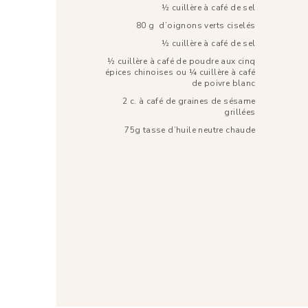
½ cuillère à café de sel
80 g d’oignons verts ciselés
½ cuillère à café de sel
½ cuillère à café de poudre aux cinq
épices chinoises ou ¼ cuillère à café
de poivre blanc
2 c. à café de graines de sésame
grillées
75g tasse d’huile neutre chaude