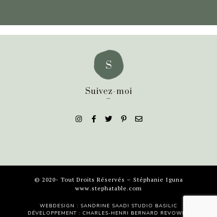
Suivez-moi
_
© 2020- Tout Droits Réservés – Stéphanie Iguna
www.stephatable.com
WEBDESIGN : SANDRINE SAADI
STUDIO BASILIC
DÉVELOPPEMENT : CHARLES-HENRI BERNARD
REVOWEB