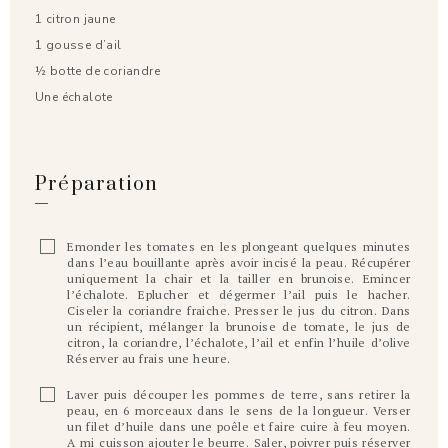
1 citron jaune
1 gousse d’ail
½ botte de coriandre
Une échalote
Préparation
Emonder les tomates en les plongeant quelques minutes
dans l’eau bouillante après avoir incisé la peau. Récupérer
uniquement la chair et la tailler en brunoise. Emincer
l’échalote. Eplucher et dégermer l’ail puis le hacher.
Ciseler la coriandre fraiche. Presser le jus du citron. Dans
un récipient, mélanger la brunoise de tomate, le jus de
citron, la coriandre, l’échalote, l’ail et enfin l’huile d’olive
Réserver au frais une heure.
Laver puis découper les pommes de terre, sans retirer la
peau, en 6 morceaux dans le sens de la longueur. Verser
un filet d’huile dans une poêle et faire cuire à feu moyen.
A mi cuisson ajouter le beurre. Saler, poivrer puis réserver