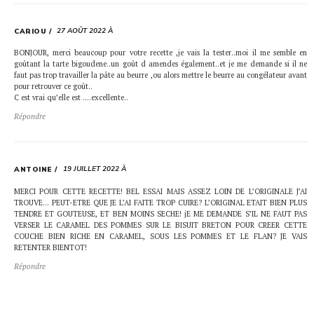
27 AOÛT 2022 À
CARIOU
BONJOUR, merci beaucoup pour votre recette ,je vais la tester..moi il me semble en
goûtant la tarte bigoudene..un goût d amendes également..et je me demande si il ne
faut pas trop travailler la pâte au beurre ,ou alors mettre le beurre au congélateur avant
pour retrouver ce goût..
C est vrai qu’elle est ….excellente..
Répondre
19 JUILLET 2022 À
ANTOINE
MERCI POUR CETTE RECETTE! BEL ESSAI MAIS ASSEZ LOIN DE L’ORIGINALE J’AI
TROUVE… PEUT-ETRE QUE JE L’AI FAITE TROP CUIRE? L’ORIGINAL ETAIT BIEN PLUS
TENDRE ET GOUTEUSE, ET BEN MOINS SECHE! jE ME DEMANDE S’IL NE FAUT PAS
VERSER LE CARAMEL DES POMMES SUR LE BISUIT BRETON POUR CREER CETTE
COUCHE BIEN RICHE EN CARAMEL, SOUS LES POMMES ET LE FLAN? JE VAIS
RETENTER BIENTOT!
Répondre