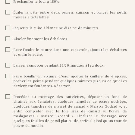
Préchauffer le four à 180°c.
Étaler la pâte entre deux papiers cuisson et foncer les petits
moules à tartelettes.
Piquer puis cuire à blanc une dizaine de minutes.
Ciseler finement les échalotes
Faire fondre le beurre dans une casserole, ajouter les échalotes
et enfin le sucre.
Laisser compoter pendant 15/20 minutes à feu doux.
Faire bouillir un volume d’eau, ajouter la cuillère de 4 épices,
pocher les poires pendant quelques minutes jusqu’à ce qu’elles
deviennent fondantes. Réserver.
Procéder au montage des tartelettes, déposer un fond de
chutney aux échalotes, quelques lamelles de poires pochées,
quelques tranches de magret de canard « Maison Godard », et
enfin compléter avec le foie gras de canard au Poivre de
madagascar « Maison Godard ». Finaliser le dressage avec
quelques feuilles de persil plat ou de cerfeuil ainsi qu’un tour de
poivre du moulin.