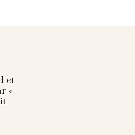
d et
r «
it