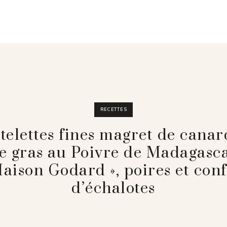
RECETTES
telettes fines magret de canar
ie gras au Poivre de Madagasca
aison Godard », poires et conf
d’échalotes