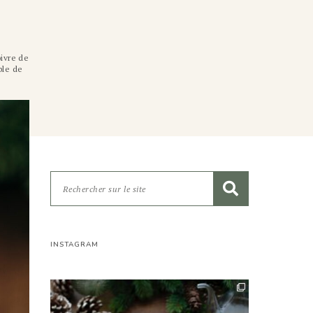
oivre de
ble de
INSTAGRAM