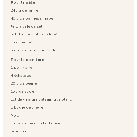
Pour la pâte
240 g de farine
40 g de parmesan râpé
½ c. à café de sel
5cl d’huile d’olive naturéO
1 œuf entier
5 c. à soupe d’eau froide
Pour la garniture
1 potimarron
4 échalotes
20 g de beurre
15g de sucre
1cl de vinaigre balsamique blanc
1 bûche de chèvre
Noix
1 c. à soupe d’huile d’olive
Romarin