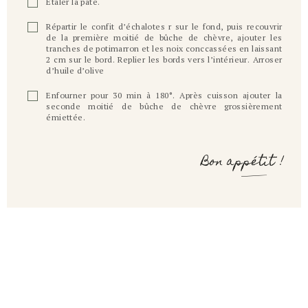
Etaler la pâte.
Répartir le confit d’échalotes r sur le fond, puis recouvrir
de la première moitié de bûche de chèvre, ajouter les
tranches de potimarron et les noix conccassées en laissant
2 cm sur le bord. Replier les bords vers l’intérieur. Arroser
d’huile d’olive
Enfourner pour 30 min à 180°. Après cuisson ajouter la
seconde moitié de bûche de chèvre grossièrement
émiettée.
Bon appétit !