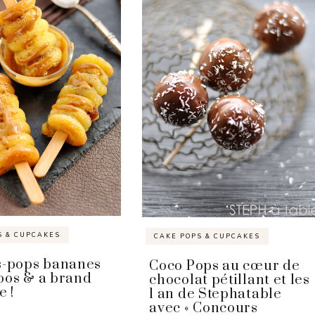
S & CUPCAKES
CAKE POPS & CUPCAKES
s-pops bananes
Coco Pops au cœur de
oos & a brand
chocolat pétillant et les
e !
1 an de Stephatable
avec « Concours