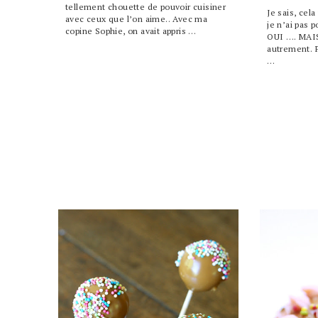
tellement chouette de pouvoir cuisiner
Je sais, cel
avec ceux que l’on aime.. Avec ma
je n’ai pas p
copine Sophie, on avait appris …
OUI …. MAIS 
autrement. 
…