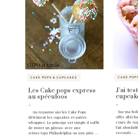
CAKE POP
CAKE POPS & CUPCAKES
J’ai tes
Les Cake pops express
cupcake
au spéculoos
Sur ma boît
Au royaume uni les Cake Pops
offre alléch
détrônent les cupcakes et autres
cours de cup
whoppies. Le principe est simple il suffit
fait abordab
de mixer un gâteau avec une
seconde …
crème type Philiadelphia ou une pâte …