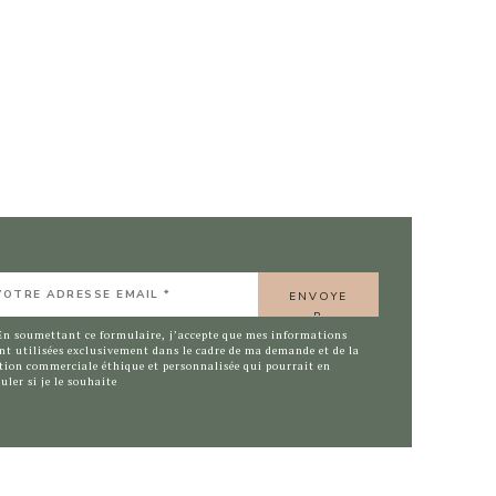
TRE
RESSE
AIL
En soumettant ce formulaire, j’accepte que mes informations
nt utilisées exclusivement dans le cadre de ma demande et de la
tion commerciale éthique et personnalisée qui pourrait en
uler si je le souhaite