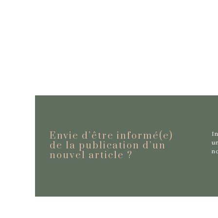
In
Envie d’être informé(e)
un
de la publication d’un
no
nouvel
article ?