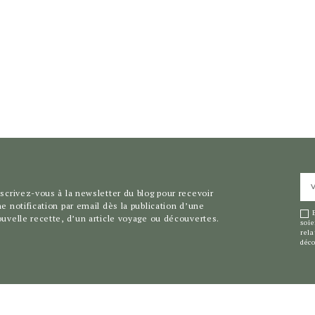
VO
AD
scrivez-vous à la newsletter du blog pour recevoir
EM
e notification par email dès la publication d’une
*
uvelle recette, d’un article voyage ou découvertes.
soie
rela
déco