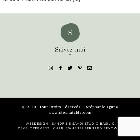
Suivez-moi
_
© 2020- Tout Droits Réservés – Stéphanie Iguna
www.stephatable.com
WEBDESIGN : SANDRINE SAADI
STUDIO BASILIC
DÉVELOPPEMENT : CHARLES-HENRI BERNARD
REVOWEB