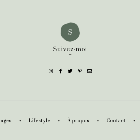
Suivez-moi
_
ages
Lifestyle
À propos
Contact