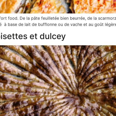
ort food. De la pâte feuilletée bien beurrée, de la scarmor
qué à base de lait de bufflonne ou de vache et au goût légè
isettes et dulcey