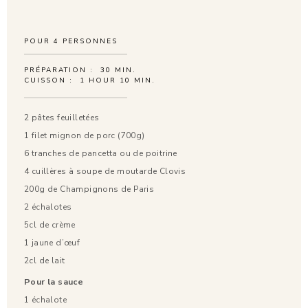
POUR
4
PERSONNES
PRÉPARATION :
30 MIN.
CUISSON :
1 HOUR 10 MIN.
2 pâtes feuilletées
1 filet mignon de porc (700g)
6 tranches de pancetta ou de poitrine
4 cuillères à soupe de moutarde Clovis
200g de Champignons de Paris
2 échalotes
5cl de crème
1 jaune d’œuf
2cl de lait
Pour la sauce
1 échalote