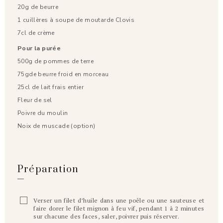
20g de beurre
1 cuillères à soupe de moutarde Clovis
7cl de crème
Pour la purée
500g de pommes de terre
75gde beurre froid en morceau
25cl de lait frais entier
Fleur de sel
Poivre du moulin
Noix de muscade (option)
Préparation
Verser un filet d’huile dans une poêle ou une sauteuse et
faire dorer le filet mignon à feu vif, pendant 1 à 2 minutes
sur chacune des faces, saler, poivrer puis réserver.