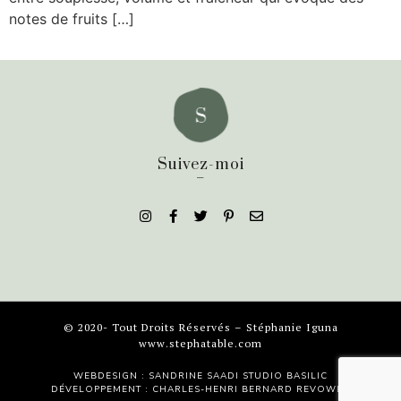
notes de fruits […]
Suivez-moi
_
© 2020- Tout Droits Réservés – Stéphanie Iguna
www.stephatable.com
WEBDESIGN : SANDRINE SAADI
STUDIO BASILIC
DÉVELOPPEMENT : CHARLES-HENRI BERNARD
REVOWEB