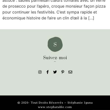
astuce : sablés parmesan cœurs tomatés avec un verre
de prosecco pour l’apéro, croque monsieur façon pizza
pour continuer les festivités. C’est sympa rapide et
économique histoire de faire un clin d’œil à la […]
Suivez-moi
_
© 2020- Tout Droits Réservés – Stéphanie Iguna
www.stephatable.com