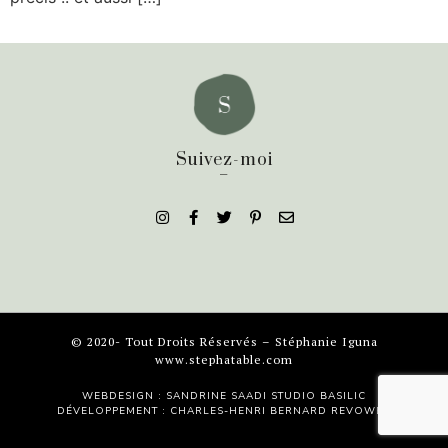
Suivez-moi
_
© 2020- Tout Droits Réservés – Stéphanie Iguna
www.stephatable.com
WEBDESIGN : SANDRINE SAADI
STUDIO BASILIC
DÉVELOPPEMENT : CHARLES-HENRI BERNARD
REVOWEB