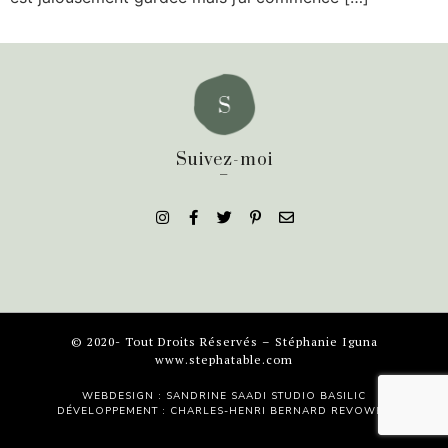
Suivez-moi
_
© 2020- Tout Droits Réservés – Stéphanie Iguna
www.stephatable.com
WEBDESIGN : SANDRINE SAADI
STUDIO BASILIC
DÉVELOPPEMENT : CHARLES-HENRI BERNARD
REVOWEB