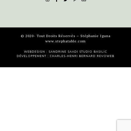
© 2020- Tout Droits Réservés – Stéphanie Iguna
www.stephatable.com
WEBDESIGN : SANDRINE SAADI
STUDIO BASILIC
DÉVELOPPEMENT : CHARLES-HENRI BERNARD
REVOWEB