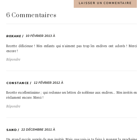
6 Commentaires
10 FÉVRIER 2013 À
ROXANE
Recette délicieuse ! Mes enfants qui n'aiment pas trop les endives ont adorés ! Merci
encore !
Répondre
12 FÉVRIER 2012 À
CONSTANCE
Recette excellentissime ; qui redonne ses lettres de noblesse aux endives… Mes invités en
réclament encore. Merci !
Répondre
22 DÉCEMBRE 2011 À
SAND
Un grand succès auprès de mes invités. Mais que vais-je te faire à manger la prochaine