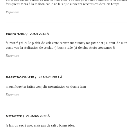
fois que tu viens à la maison car je ne fais que suivre tes recettes ces derniers temps.
Répondre
2 MAI 2011 À
CRO"K"MOU
*Groute* J'ai eu le plaisir de voir cette recette sur Yummy magazine et j'ai tout de suite
voulu voir la réalisation de ce plat =) bonne idée (et de plus photo très sympa !)
Répondre
22 MARS 2011 À
BABYCHOCOLATE
magnifique tes tatins tres jolie presentation ca donne faim
Répondre
21 MARS 2011 À
MICHETTE
Je fais du sucré avec mais pas de salé ; bonne idée.