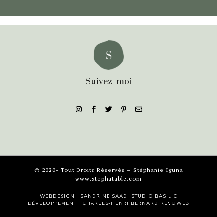
Suivez-moi
_
© 2020- Tout Droits Réservés – Stéphanie Iguna
www.stephatable.com
WEBDESIGN : SANDRINE SAADI
STUDIO BASILIC
DÉVELOPPEMENT : CHARLES-HENRI BERNARD
REVOWEB