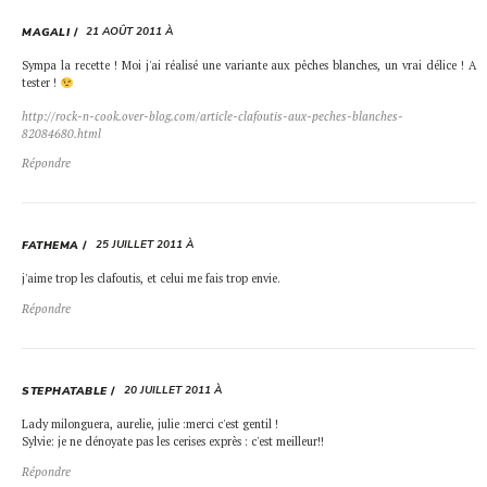
21 AOÛT 2011 À
MAGALI
Sympa la recette ! Moi j'ai réalisé une variante aux pêches blanches, un vrai délice ! A
tester !
http://rock-n-cook.over-blog.com/article-clafoutis-aux-peches-blanches-
82084680.html
Répondre
25 JUILLET 2011 À
FATHEMA
j'aime trop les clafoutis, et celui me fais trop envie.
Répondre
20 JUILLET 2011 À
STEPHATABLE
Lady milonguera, aurelie, julie :merci c'est gentil !
Sylvie: je ne dénoyate pas les cerises exprès : c'est meilleur!!
Répondre