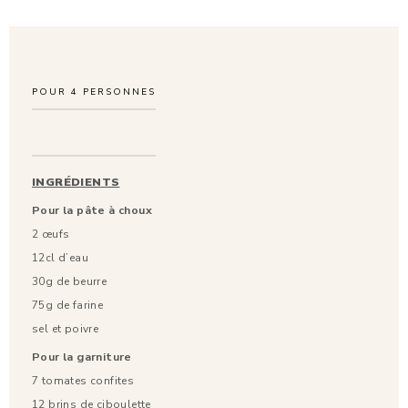
POUR
4
PERSONNES
INGRÉDIENTS
Pour la pâte à choux
2 œufs
12cl d’eau
30g de beurre
75g de farine
sel et poivre
Pour la garniture
7 tomates confites
12 brins de ciboulette