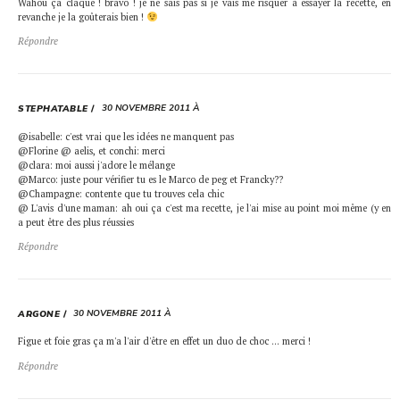
Wahou ça claque ! bravo ! je ne sais pas si je vais me risquer à essayer la recette, en
revanche je la goûterais bien !
Répondre
30 NOVEMBRE 2011 À
STEPHATABLE
@isabelle: c'est vrai que les idées ne manquent pas
@Florine @ aelis, et conchi: merci
@clara: moi aussi j'adore le mélange
@Marco: juste pour vérifier tu es le Marco de peg et Francky??
@Champagne: contente que tu trouves cela chic
@ L'avis d'une maman: ah oui ça c'est ma recette, je l'ai mise au point moi même (y en
a peut être des plus réussies
Répondre
30 NOVEMBRE 2011 À
ARGONE
Figue et foie gras ça m'a l'air d'être en effet un duo de choc … merci !
Répondre