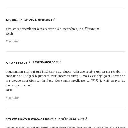
15 DÉCEMBRE 2011 À
JACQUET
c'est assez ressemblant à ma recette avec une technique différente!!!!!
stéph
Répondre
3 DÉCEMBRE 2011 À
ANONYMOUS
huuummmm moi qui suis intolérante au gluten voila une recette qui va me régaler ….
enfin une seule figue( légumes et fruits interdits aussi)…. mais c'est déjà ça et le reste de
ma troupe appréciera….. la figue sèche mais moelleuse…… ????? je vais essayer de
trouver ça…..merci
caro
Répondre
2 DÉCEMBRE 2011 À
SYLVIE RONDSLESMACARONS