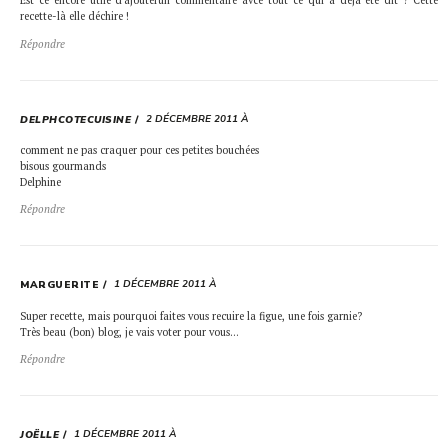
Est ce encore utile d'ajouterun commentaire avce tout ce qui a déjà été dit ? Cette
recette-là elle déchire !
Répondre
2 DÉCEMBRE 2011 À
DELPHCOTECUISINE
comment ne pas craquer pour ces petites bouchées
bisous gourmands
Delphine
Répondre
1 DÉCEMBRE 2011 À
MARGUERITE
Super recette, mais pourquoi faites vous recuire la figue, une fois garnie?
Très beau (bon) blog, je vais voter pour vous…
Répondre
1 DÉCEMBRE 2011 À
JOËLLE