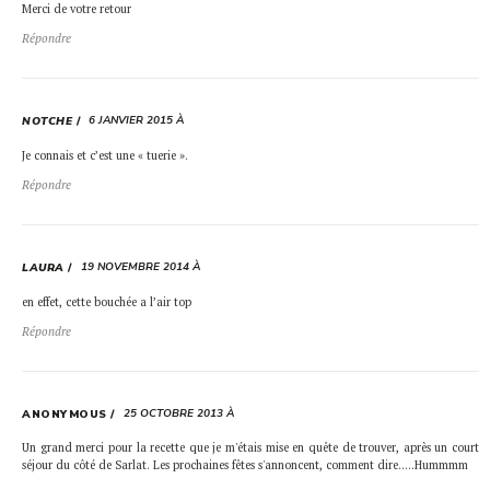
Merci de votre retour
Répondre
6 JANVIER 2015 À
NOTCHE
Je connais et c’est une « tuerie ».
Répondre
19 NOVEMBRE 2014 À
LAURA
en effet, cette bouchée a l’air top
Répondre
25 OCTOBRE 2013 À
ANONYMOUS
Un grand merci pour la recette que je m'étais mise en quête de trouver, après un court
séjour du côté de Sarlat. Les prochaines fêtes s'annoncent, comment dire…..Hummmm