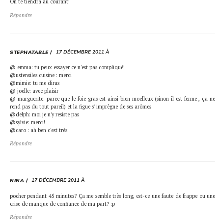
On te tiendra au courant!
Répondre
17 DÉCEMBRE 2011 À
STEPHATABLE
@ emma: tu peux essayer ce n'est pas compliqué!
@ustensiles cuisine : merci
@mimie: tu me diras
@ joelle: avec plaisir
@ marguerite: parce que le foie gras est ainsi bien moelleux (sinon il est ferme , ça ne
rend pas du tout pareil) et la figue s' imprègne de ses arômes
@delph: moi je n'y resiste pas
@sylvie: merci!
@caro : ah ben c'est très
Répondre
17 DÉCEMBRE 2011 À
NINA
pocher pendant 45 minutes? Ça me semble très long, est-ce une faute de frappe ou une
crise de manque de confiance de ma part? :p
Répondre