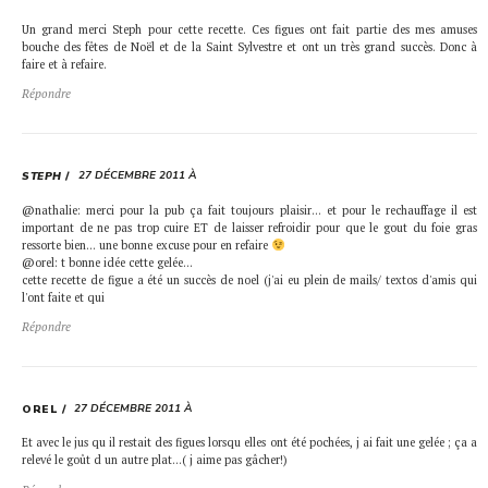
Un grand merci Steph pour cette recette. Ces figues ont fait partie des mes amuses
bouche des fêtes de Noël et de la Saint Sylvestre et ont un très grand succès. Donc à
faire et à refaire.
Répondre
27 DÉCEMBRE 2011 À
STEPH
@nathalie: merci pour la pub ça fait toujours plaisir… et pour le rechauffage il est
important de ne pas trop cuire ET de laisser refroidir pour que le gout du foie gras
ressorte bien… une bonne excuse pour en refaire
@orel: t bonne idée cette gelée…
cette recette de figue a été un succès de noel (j'ai eu plein de mails/ textos d'amis qui
l'ont faite et qui
Répondre
27 DÉCEMBRE 2011 À
OREL
Et avec le jus qu il restait des figues lorsqu elles ont été pochées, j ai fait une gelée ; ça a
relevé le goût d un autre plat…( j aime pas gâcher!)