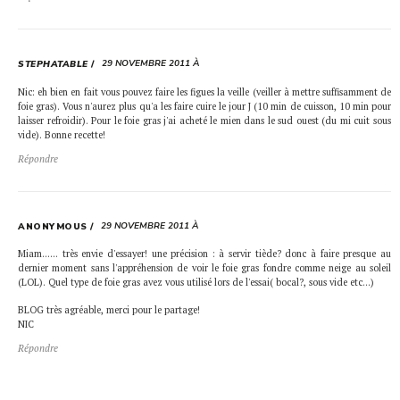
29 NOVEMBRE 2011 À
STEPHATABLE
Nic: eh bien en fait vous pouvez faire les figues la veille (veiller à mettre suffisamment de
foie gras). Vous n'aurez plus qu'a les faire cuire le jour J (10 min de cuisson, 10 min pour
laisser refroidir). Pour le foie gras j'ai acheté le mien dans le sud ouest (du mi cuit sous
vide). Bonne recette!
Répondre
29 NOVEMBRE 2011 À
ANONYMOUS
Miam…… très envie d'essayer! une précision : à servir tiède? donc à faire presque au
dernier moment sans l'appréhension de voir le foie gras fondre comme neige au soleil
(LOL). Quel type de foie gras avez vous utilisé lors de l'essai( bocal?, sous vide etc…)
BLOG très agréable, merci pour le partage!
NIC
Répondre