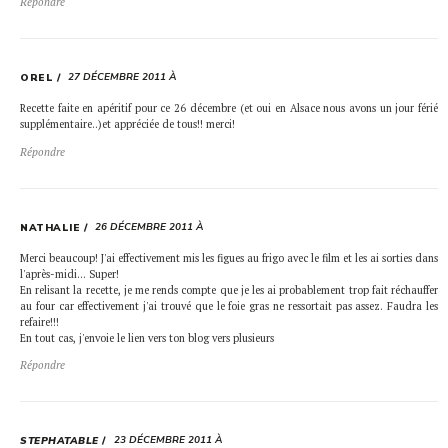
Répondre
27 DÉCEMBRE 2011 À
OREL
Recette faite en apéritif pour ce 26 décembre (et oui en Alsace nous avons un jour férié
supplémentaire..)et appréciée de tous!! merci!
Répondre
26 DÉCEMBRE 2011 À
NATHALIE
Merci beaucoup! J'ai effectivement mis les figues au frigo avec le film et les ai sorties dans
l'après-midi… Super!
En relisant la recette, je me rends compte que je les ai probablement trop fait réchauffer
au four car effectivement j'ai trouvé que le foie gras ne ressortait pas assez. Faudra les
refaire!!!
En tout cas, j'envoie le lien vers ton blog vers plusieurs
Répondre
23 DÉCEMBRE 2011 À
STEPHATABLE