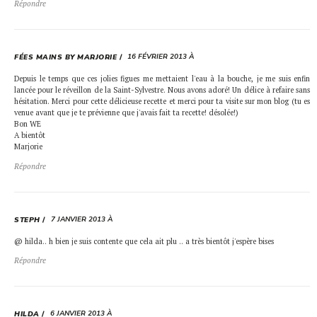
Répondre
16 FÉVRIER 2013 À
FÉES MAINS BY MARJORIE
Depuis le temps que ces jolies figues me mettaient l'eau à la bouche, je me suis enfin
lancée pour le réveillon de la Saint-Sylvestre. Nous avons adoré! Un délice à refaire sans
hésitation. Merci pour cette délicieuse recette et merci pour ta visite sur mon blog (tu es
venue avant que je te prévienne que j'avais fait ta recette! désolée!)
Bon WE
A bientôt
Marjorie
Répondre
7 JANVIER 2013 À
STEPH
@ hilda.. h bien je suis contente que cela ait plu .. a très bientôt j'espère bises
Répondre
6 JANVIER 2013 À
HILDA