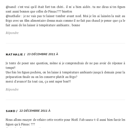
@sand: c'est vrai qu'il était fort ton chéri.. il m' a bien aidée.. tu me diras si tes figues
sont aussi bonnes que celles de Pinsac??? bisettes
@nathalie : je ne vais pas te laisser tomber avant noel. Moi je les ai laissées la nuit au
frigo avec un film alimentaire dessus mais comme il ne fait pas chaud je pense que ça le
fait aussi de les laisser à température ambiante.. bonne
Répondre
23 DÉCEMBRE 2011 À
NATHALIE
Je tente de poser une question, même si je comprendrais de ne pas avoir de réponse à
temps!!
Une fois les figues pochées, on les laisse à température ambiante jusqu'à demain pour la
préparation finale ou on les conserve plutôt au frigo?
merci d'avance! En tout cas, ça sent super bon!!!
Répondre
22 DÉCEMBRE 2011 À
SAND
Nous allons essayer de refaire cette recette pour Noël. Fab saura-t-il aussi bien farcir les
figues qu'à Pinsac ???