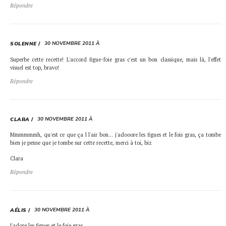
Répondre
30 NOVEMBRE 2011 À
SOLENNE
Superbe cette recette! L'accord figue-foie gras c'est un bon classique, mais là, l'effet
visuel est top, bravo!
Répondre
30 NOVEMBRE 2011 À
CLARA
Mmmmmmh, qu'est ce que ça l l'air bon… j'adooore les figues et le fois gras, ça tombe
bien je pense que je tombe sur cette recette, merci à toi, biz
Clara
Répondre
30 NOVEMBRE 2011 À
AÉLIS
J'adore les figues et le foie gras.