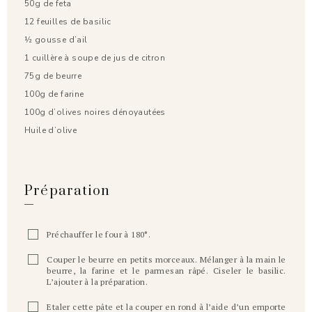
50g de feta
12 feuilles de basilic
½ gousse d’ail
1 cuillère à soupe de jus de citron
75g de beurre
100g de farine
100g d’olives noires dénoyautées
Huile d’olive
Préparation
Préchauffer le four à 180°.
Couper le beurre en petits morceaux. Mélanger à la main le
beurre, la farine et le parmesan râpé. Ciseler le basilic.
L’ajouter à la préparation.
Etaler cette pâte et la couper en rond à l’aide d’un emporte