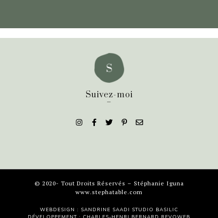
Suivez-moi
_
© 2020- Tout Droits Réservés – Stéphanie Iguna
www.stephatable.com
WEBDESIGN : SANDRINE SAADI
STUDIO BASILIC
DÉVELOPPEMENT : CHARLES-HENRI BERNARD
REVOWEB