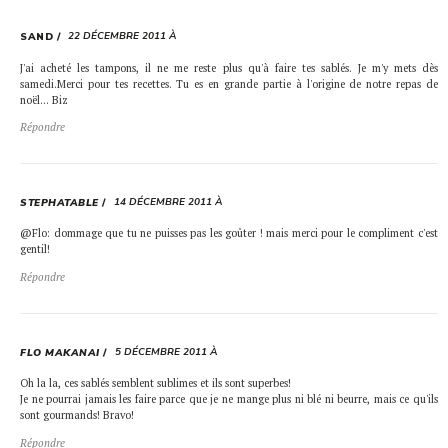
22 DÉCEMBRE 2011 À
SAND
J'ai acheté les tampons, il ne me reste plus qu'à faire tes sablés. Je m'y mets dès
samedi.Merci pour tes recettes. Tu es en grande partie à l'origine de notre repas de
noël… Biz
Répondre
14 DÉCEMBRE 2011 À
STEPHATABLE
@Flo: dommage que tu ne puisses pas les goûter ! mais merci pour le compliment c'est
gentil!
Répondre
5 DÉCEMBRE 2011 À
FLO MAKANAI
Oh la la, ces sablés semblent sublimes et ils sont superbes!
Je ne pourrai jamais les faire parce que je ne mange plus ni blé ni beurre, mais ce qu'ils
sont gourmands! Bravo!
Répondre