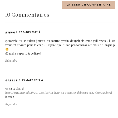
10 Commentaires
29 MARS 2012 À
STEPH
@noemie: tu as raison j'aurais du mettre gratin dauphinois entre guillemets , il est
vraiment revisité pour le coup… j'espère que tu me pardonneras cet abus de language
@gaelle: super idée ce livre!!
Répondre
29 MARS 2012 À
GAELLE
ca va te plaire!!:
http://www.gizmodo.fr/2012/03/28/un-livre-au-scenario-delicieux-%E2%80%A6.html
bizzzz
Répondre