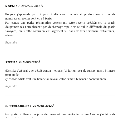
29 MARS 2012 À
NOÉMIE
Bonjour j'apprends petit à petit à découvrir ton site et je dois avouer que de
nombreuses recettes vont être à tenter.
Par contre une petite réclamation concernant cette recette précisément, le gratin
dauphinois n'a normalement pas de fromage rapé c'est ce qui le différencie du gratin
savoyard, mais cette confusion est largement vu dans de très nombreux restaurants,,
elle est
Répondre
28 MARS 2012 À
STEPH
@sylvie: c'est vrai que c'était sympa… et puis j'ai fait un peu de cuisine aussi.. Et merci
pour emile!
@chocoaddict: c'est une bombe au niveau calories mais tellement bonnnnnnnnn…
Répondre
28 MARS 2012 À
CHOCOLADDICT
ton gratin à l'heure où je le découvre est une véritable torture ! sinon j'ai hâte de