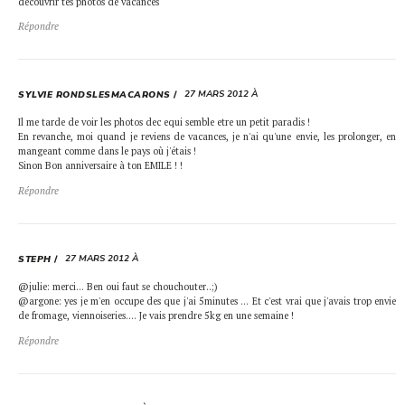
découvrir tes photos de vacances
Répondre
27 MARS 2012 À
SYLVIE RONDSLESMACARONS
Il me tarde de voir les photos dec equi semble etre un petit paradis !
En revanche, moi quand je reviens de vacances, je n'ai qu'une envie, les prolonger, en
mangeant comme dans le pays où j'étais !
Sinon Bon anniversaire à ton EMILE ! !
Répondre
27 MARS 2012 À
STEPH
@julie: merci… Ben oui faut se chouchouter..;)
@argone: yes je m'en occupe des que j'ai 5minutes … Et c'est vrai que j'avais trop envie
de fromage, viennoiseries…. Je vais prendre 5kg en une semaine !
Répondre