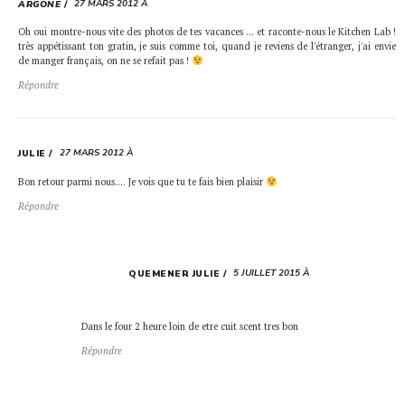
27 MARS 2012 À
ARGONE
Oh oui montre-nous vite des photos de tes vacances … et raconte-nous le Kitchen Lab !
très appétissant ton gratin, je suis comme toi, quand je reviens de l'étranger, j'ai envie
de manger français, on ne se refait pas !
Répondre
27 MARS 2012 À
JULIE
Bon retour parmi nous…. Je vois que tu te fais bien plaisir
Répondre
5 JUILLET 2015 À
QUEMENER JULIE
Dans le four 2 heure loin de etre cuit scent tres bon
Répondre