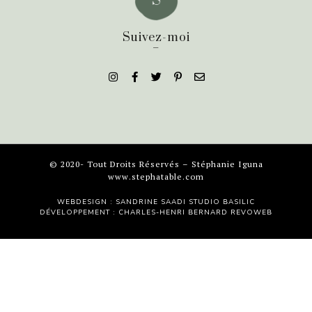
Suivez-moi
_
© 2020- Tout Droits Réservés – Stéphanie Iguna
www.stephatable.com
WEBDESIGN : SANDRINE SAADI
STUDIO BASILIC
DÉVELOPPEMENT : CHARLES-HENRI BERNARD
REVOWEB